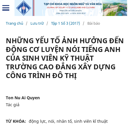
Trang chủ
/
Lưu trữ
/
Tập 1 Số 3 (2017)
/
Bài báo
NHỮNG YẾU TỐ ẢNH HƯỞNG ĐẾN
ĐỘNG CƠ LUYỆN NÓI TIẾNG ANH
CỦA SINH VIÊN KỸ THUẬT
TRƯỜNG CAO ĐẲNG XÂY DỰNG
CÔNG TRÌNH ĐÔ THỊ
Ton Nu Ai Quyen
Tác giả
TỪ KHÓA:
động lực, nói, nhân tố, sinh viên kĩ thuật