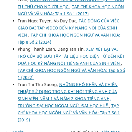
TỰ CHỦ CHO NGƯỜI HỌC
,
TẠP CHÍ KHOA HỌC NGÔN
NGỮ VÀ VĂN HÓA: Tập 1 Số 1 (2017)
Tran Ngoc Tuyen, Vo Duy Duc,
TÁC ĐỘNG CỦA VIỆC
GIAO BÀI TẬP VIDEO ĐẾN KỸ NĂNG NÓI CỦA SINH
VIÊN
,
TẠP CHÍ KHOA HỌC NGÔN NGỮ VÀ VĂN HÓA:
Tập 8 Số 2 (2024)
Phung Thanh Loan, Dang Tan Tin,
XEM XÉT LẠI VAI
TRÒ CỦA BỘ SƯU TẬP TÀI LIỆU HỌC ĐIỆN TỬ ĐẾN KẾT
QUẢ HỌC KỸ NĂNG NÓI TIẾNG ANH CỦA SINH VIÊN
,
TẠP CHÍ KHOA HỌC NGÔN NGỮ VÀ VĂN HÓA: Tập 6 Số
1 (2022)
Tran Thi Thu Suong,
NHỮNG KHÓ KHĂN VÀ CHIẾN
THUẬT SỬ DỤNG TRONG KHI NÓI TIẾNG ANH CỦA
SINH VIÊN NĂM 1 VÀ NĂM 2 KHOA TIẾNG ANH,
TRƯỜNG ĐẠI HỌC NGOẠI NGỮ, ĐẠI HỌC HUẾ
,
TẠP
CHÍ KHOA HỌC NGÔN NGỮ VÀ VĂN HÓA: Tập 3 Số 1
(2019)