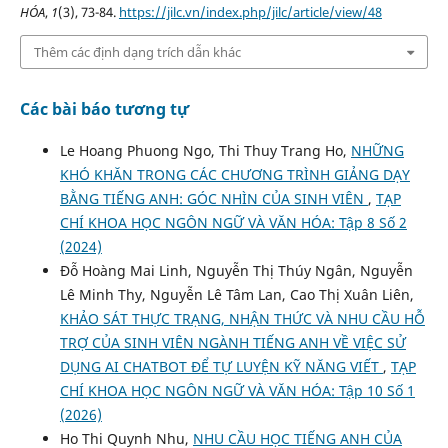
HÓA
,
1
(3), 73-84.
https://jilc.vn/index.php/jilc/article/view/48
Thêm các định dạng trích dẫn khác
Các bài báo tương tự
Le Hoang Phuong Ngo, Thi Thuy Trang Ho,
NHỮNG
KHÓ KHĂN TRONG CÁC CHƯƠNG TRÌNH GIẢNG DẠY
BẰNG TIẾNG ANH: GÓC NHÌN CỦA SINH VIÊN
,
TẠP
CHÍ KHOA HỌC NGÔN NGỮ VÀ VĂN HÓA: Tập 8 Số 2
(2024)
Đỗ Hoàng Mai Linh, Nguyễn Thị Thúy Ngân, Nguyễn
Lê Minh Thy, Nguyễn Lê Tâm Lan, Cao Thị Xuân Liên,
KHẢO SÁT THỰC TRẠNG, NHẬN THỨC VÀ NHU CẦU HỖ
TRỢ CỦA SINH VIÊN NGÀNH TIẾNG ANH VỀ VIỆC SỬ
DỤNG AI CHATBOT ĐỂ TỰ LUYỆN KỸ NĂNG VIẾT
,
TẠP
CHÍ KHOA HỌC NGÔN NGỮ VÀ VĂN HÓA: Tập 10 Số 1
(2026)
Ho Thi Quynh Nhu,
NHU CẦU HỌC TIẾNG ANH CỦA