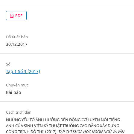
PDF
Đã Xuất bản
30.12.2017
Số
Tập 1 Số 3 (2017)
Chuyên mục
Bài báo
Cách trích dẫn
NHỮNG YẾU TỐ ẢNH HƯỞNG ĐẾN ĐỘNG CƠ LUYỆN NÓI TIẾNG
ANH CỦA SINH VIÊN KỸ THUẬT TRƯỜNG CAO ĐẲNG XÂY DỰNG
CÔNG TRÌNH ĐÔ THỊ. (2017).
TẠP CHÍ KHOA HỌC NGÔN NGỮ VÀ VĂN