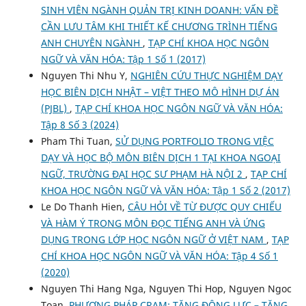
SINH VIÊN NGÀNH QUẢN TRỊ KINH DOANH: VẤN ĐỀ
CẦN LƯU TÂM KHI THIẾT KẾ CHƯƠNG TRÌNH TIẾNG
ANH CHUYÊN NGÀNH
,
TẠP CHÍ KHOA HỌC NGÔN
NGỮ VÀ VĂN HÓA: Tập 1 Số 1 (2017)
Nguyen Thi Nhu Y,
NGHIÊN CỨU THỰC NGHIỆM DẠY
HỌC BIÊN DỊCH NHẬT – VIỆT THEO MÔ HÌNH DỰ ÁN
(PJBL)
,
TẠP CHÍ KHOA HỌC NGÔN NGỮ VÀ VĂN HÓA:
Tập 8 Số 3 (2024)
Pham Thi Tuan,
SỬ DỤNG PORTFOLIO TRONG VIỆC
DẠY VÀ HỌC BỘ MÔN BIÊN DỊCH 1 TẠI KHOA NGOẠI
NGỮ, TRƯỜNG ĐẠI HỌC SƯ PHẠM HÀ NỘI 2
,
TẠP CHÍ
KHOA HỌC NGÔN NGỮ VÀ VĂN HÓA: Tập 1 Số 2 (2017)
Le Do Thanh Hien,
CÂU HỎI VỀ TỪ ĐƯỢC QUY CHIẾU
VÀ HÀM Ý TRONG MÔN ĐỌC TIẾNG ANH VÀ ỨNG
DỤNG TRONG LỚP HỌC NGÔN NGỮ Ở VIỆT NAM
,
TẠP
CHÍ KHOA HỌC NGÔN NGỮ VÀ VĂN HÓA: Tập 4 Số 1
(2020)
Nguyen Thi Hang Nga, Nguyen Thi Hop, Nguyen Ngoc
Toan,
PHƯƠNG PHÁP CRAM: TĂNG ĐỘNG LỰC – TĂNG