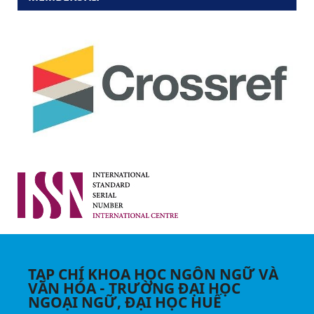
TẠP CHÍ KHOA HỌC NGÔN NGỮ VÀ
VĂN HÓA - TRƯỜNG ĐẠI HỌC
NGOẠI NGỮ, ĐẠI HỌC HUẾ